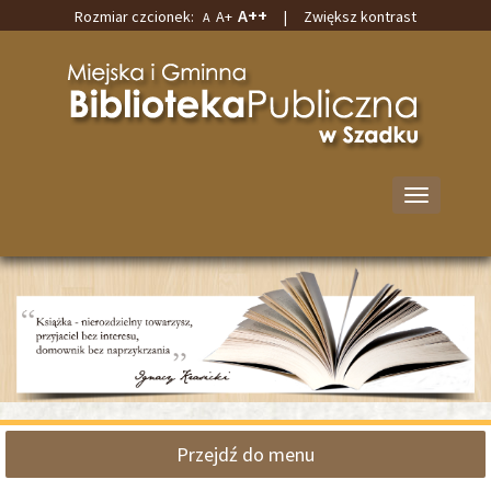
A++
Rozmiar czcionek:
A+
|
Zwiększ kontrast
A
Przejdź
Przejdź
do
do
Miejska
głównej
wyszukiwarki
i
treści
Gminna
Biblioteka
Publiczna
w
Przełącz
Szadku
nawigację
Przejdź do menu