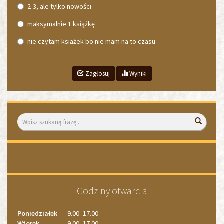
2-3, ale tylko nowości
maksymalnie 1 książkę
nie czytam książek bo nie mam na to czasu
Zagłosuj
Wyniki
Wyszukiwarka
Wyszuk
«
»
1
1
2
Godziny otwarcia
3
4
Poniedziałek
9.00 -17.00
Wtorek
9.00 -17.00