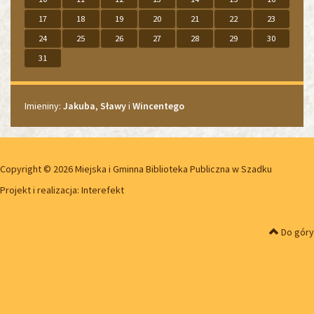
17
18
19
20
21
22
23
24
25
26
27
28
29
30
31
Imieniny
Imieniny:
Jakuba
,
Sławy
i
Wincentego
Copyright © 2026 Miejska i Gminna Biblioteka Publiczna w Szadku
Projekt i realizacja:
Interefekt
Do góry