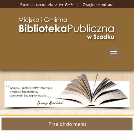
A++
Rozmiar czcionek:
A+
|
Zwiększ kontrast
A
Przejdź
Przejdź
do
do
Miejska
głównej
wyszukiwarki
i
treści
Gminna
Biblioteka
Publiczna
w
Przełącz
Szadku
nawigację
Przejdź do menu