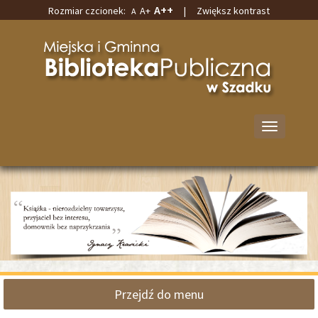
A++
Rozmiar czcionek:
A+
|
Zwiększ kontrast
A
Przejdź
Przejdź
do
do
Miejska
głównej
wyszukiwarki
i
treści
Gminna
Biblioteka
Publiczna
w
Przełącz
Szadku
nawigację
Przejdź do menu