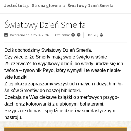
Jesteś tutaj:
Strona główna
»
Światowy Dzień Smerfa
Światowy Dzień Smerfa
Utworzono dnia 25.06.2026
Czcionka:
Drukuj
Dziś obcho­dzimy Świa­towy Dzień Smerfa.
Czy wie­cie, że Smerfy mają swoje święto wła­śnie
25 czerwca? To wyjąt­kowy dzień, bo wtedy uro­dził się ich
twórca – rysow­nik Peyo, który wymy­ślił te wesołe nie­bie­
skie ludziki.
Z tej oka­zji zapra­szamy wszyst­kich małych i dużych miło­
śni­ków Smer­fów do naszej biblio­teki.
Cze­kają na Was cie­kawe książki o smer­fo­wych przy­go­
dach oraz kolo­ro­wanki z ulu­bio­nymi boha­te­rami.
Przyjdź­cie do nas i spędź­cie dzień w smer­fa­stycz­nym
nastroju.