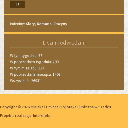
31
Imieniny
Imieniny:
Klary
,
Romana
i
Rozyny
Licznik odwiedzin:
W tym tygodniu: 97
W poprzednim tygodniu: 200
W tym miesiącu: 114
W poprzednim miesiącu: 1408
Wszystkich: 26931
Copyright © 2026 Miejska i Gminna Biblioteka Publiczna w Szadku
Projekt i realizacja:
Interefekt