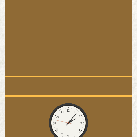
Pogoda
Zegar
12
1
11
2
10
3
9
8
4
7
5
6