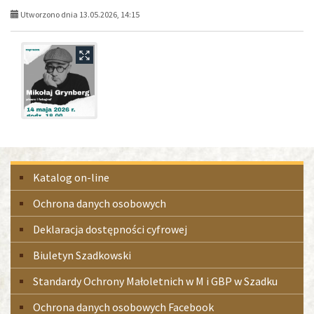
Utworzono dnia 13.05.2026, 14:15
Menu
Katalog on-line
boczne
Ochrona danych osobowych
Deklaracja dostępności cyfrowej
Biuletyn Szadkowski
Standardy Ochrony Małoletnich w M i GBP w Szadku
Ochrona danych osobowych Facebook