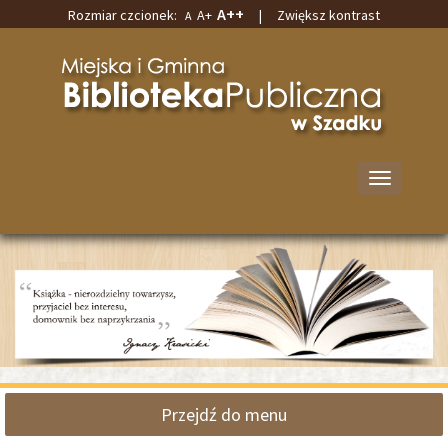
A++
Rozmiar czcionek:
A+
|
Zwiększ kontrast
A
Przejdź
Przejdź
do
do
Miejska
głównej
wyszukiwarki
i
treści
Gminna
Biblioteka
Publiczna
w
Przełącz
Szadku
nawigację
Przejdź do menu