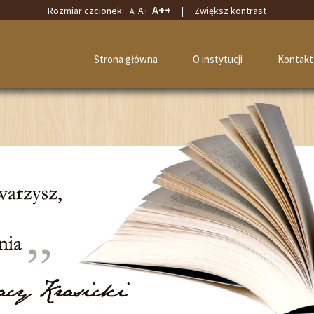
A++
Rozmiar czcionek:
A+
|
Zwiększ kontrast
A
Strona główna
O instytucji
Kontakt