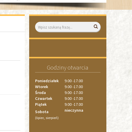
Wyszukiwarka
Wyszukaj
«
»
1
1
2
Godziny otwarcia
3
4
Poniedziałek
9.00 -17.00
Wtorek
9.00 -17.00
Środa
9.00 -17.00
Czwartek
9.00 -17.00
Piątek
9.00 -17.00
nieczynna
Sobota
(lipiec, sierpień)