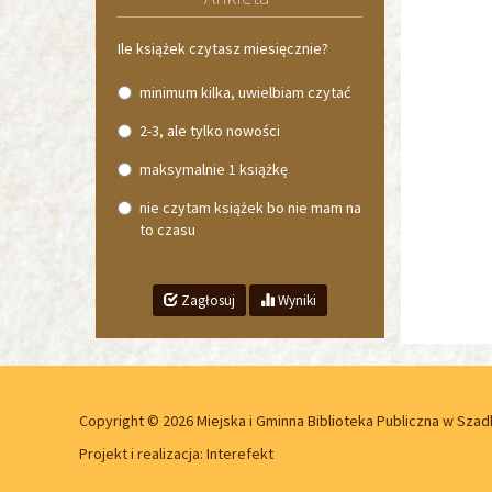
Ile książek czytasz miesięcznie?
minimum kilka, uwielbiam czytać
2-3, ale tylko nowości
maksymalnie 1 książkę
nie czytam książek bo nie mam na
to czasu
Zagłosuj
Wyniki
Copyright © 2026 Miejska i Gminna Biblioteka Publiczna w Szad
Projekt i realizacja:
Interefekt