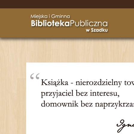
Przejdź
Przejdź
do
do
głównej
wyszukiwarki
treści
Miejska
i
Gminna
Biblioteka
Publiczna
w
Szadku