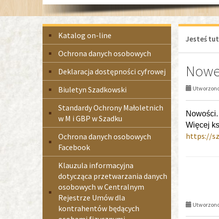
Menu
Katalog on-line
Jesteś tut
boczne
Ochrona danych osobowych
Nowe 
Deklaracja dostępności cyfrowej
Biuletyn Szadkowski
Utworzono 
Standardy Ochrony Małoletnich
Nowości.
w M i GBP w Szadku
Wię­cej k
https://s
Ochrona danych osobowych
Facebook
Klauzula informacyjna
dotycząca przetwarzania danych
osobowych w Centralnym
Rejestrze Umów dla
Utworzono 
kontrahentów będących