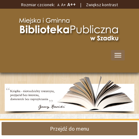
A++
Rozmiar czcionek:
A+
|
Zwiększ kontrast
A
Przejdź
Przejdź
do
do
Miejska
głównej
wyszukiwarki
i
treści
Gminna
Biblioteka
Publiczna
w
Przełącz
Szadku
nawigację
Przejdź do menu