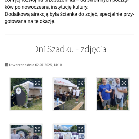
ków po nowo­cze­sną insty­tu­cję kul­tury.
Dodat­kową atrak­cją była ścianka do zdjęć, spe­cjal­nie przy­
go­to­wana na tę oka­zję.
Dni Szadku - zdjęcia
Utworzono dnia 02.07.2025, 14:10