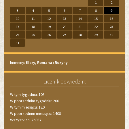
1
2
2025
2026
miesiącu.
2026
2027
3
4
5
6
7
8
9
10
11
12
13
14
15
16
17
18
19
20
21
22
23
24
25
26
27
28
29
30
31
Imieniny
Imieniny:
Klary
,
Romana
i
Rozyny
Licznik odwiedzin:
W tym tygodniu: 103
W poprzednim tygodniu: 200
W tym miesiącu: 120
W poprzednim miesiącu: 1408
Wszystkich: 26937