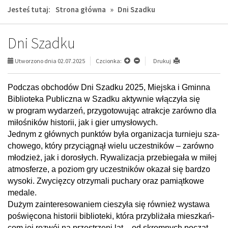
Jesteś tutaj:
Strona główna
»
Dni Szadku
Dni Szadku
Utworzono dnia 02.07.2025
Czcionka:
Drukuj
Pod­czas obcho­dów Dni Szadku 2025, Miej­ska i Gminna
Biblio­teka Publiczna w Szadku aktyw­nie włą­czyła się
w pro­gram wyda­rzeń, przy­go­to­wu­jąc atrak­cje zarówno dla
miło­śni­ków histo­rii, jak i gier umy­sło­wych.
Jed­nym z głów­nych punk­tów była orga­ni­za­cja tur­nieju sza­
cho­wego, który przy­cią­gnął wielu uczest­ni­ków – zarówno
mło­dzież, jak i doro­słych. Rywa­li­za­cja prze­bie­gała w miłej
atmos­fe­rze, a poziom gry uczest­ni­ków oka­zał się bar­dzo
wysoki. Zwy­cięzcy otrzy­mali puchary oraz pamiąt­kowe
medale.
Dużym zain­te­re­so­wa­niem cie­szyła się rów­nież wystawa
poświę­cona histo­rii biblio­teki, która przy­bli­żała miesz­kań­
com jej roz­wój na prze­strzeni lat – od skrom­nych począt­