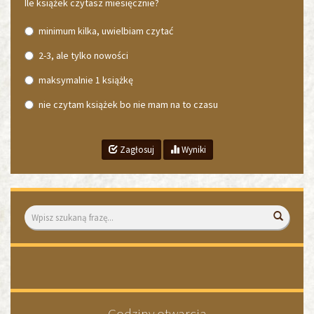
Ile książek czytasz miesięcznie?
minimum kilka, uwielbiam czytać
2-3, ale tylko nowości
maksymalnie 1 książkę
nie czytam książek bo nie mam na to czasu
Zagłosuj
Wyniki
Wyszukiwarka
Wyszuk
«
»
1
1
2
Godziny otwarcia
3