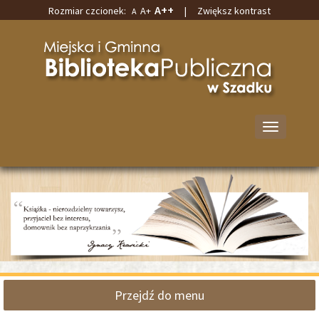
A++
Rozmiar czcionek:
A+
|
Zwiększ kontrast
A
Przejdź
Przejdź
do
do
Miejska
głównej
wyszukiwarki
i
treści
Gminna
Biblioteka
Publiczna
w
Przełącz
Szadku
nawigację
Przejdź do menu