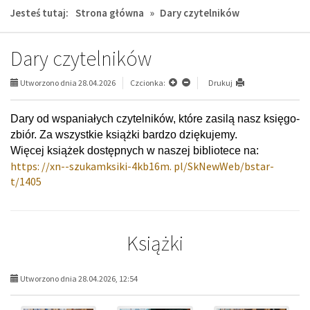
Jesteś tutaj:
Strona główna
»
Dary czytelników
Dary czytelników
Utworzono dnia 28.04.2026
Czcionka:
Drukuj
Dary od wspa­nia­łych czy­tel­ni­ków, które zasilą nasz księ­go­
zbiór. Za wszyst­kie książki bar­dzo dzię­ku­jemy.
Wię­cej ksią­żek dostępnych w naszej bibliotece na:
https: //xn--szu­kamk­siki-4kb16m. pl/SkNe­wWe­b/b­star­
t/1405
Książki
Utworzono dnia 28.04.2026, 12:54