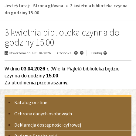
Jesteś tutaj:
Strona główna
»
3 kwietnia biblioteka czynna
do godziny 15.00
3 kwietnia biblioteka czynna do
godziny 15.00
Utworzono dnia 01.04.2026
Czcionka:
Drukuj
W dniu
03.04.2026 r.
(Wielki Pią­tek) biblio­teka będzie
czynna do godziny
15.00
.
Za utrud­nie­nia prze­pra­szamy.
Menu
Katalog on-line
boczne
Ochrona danych osobowych
Deklaracja dostępności cyfrowej