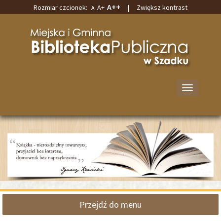
A++
Rozmiar czcionek:
A+
|
Zwiększ kontrast
A
Przejdź
Przejdź
do
do
Miejska
głównej
wyszukiwarki
i
treści
Gminna
Biblioteka
Publiczna
w
Przełącz
Szadku
nawigację
Przejdź do menu