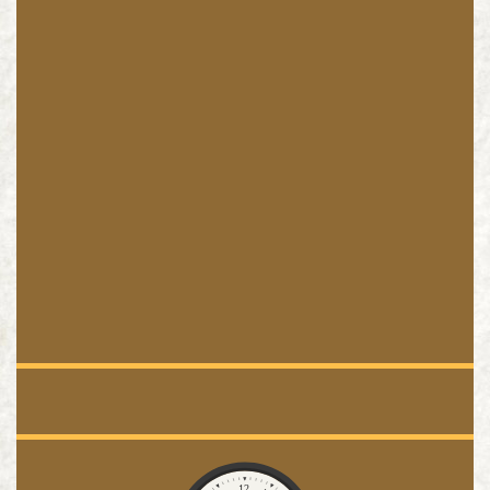
Pogoda
Zegar
12