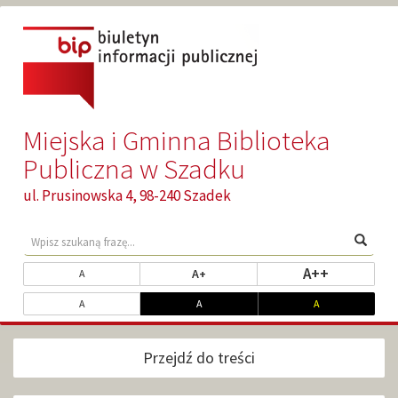
Przejdź
Przejdź
do
do
głównej
wyszukiwarki
treści
Miejska i Gminna Biblioteka
Publiczna w Szadku
ul. Prusinowska 4, 98-240 Szadek
Wyszukaj
Wpisz
Wyszu
treści
szukaną
w
frazę...
Zmień
ustaw najw
A++
ustaw powiększony rozmiar tekst
ustaw standardowy rozmiar tekstu
A+
A
serwisie
rozmiar
Dopasuj
ustaw kontrast standardowy
ustaw kontrast biały na czarnym
ustaw kontrast ż
A
A
A
czcionki
kontrast
Przejdź do treści