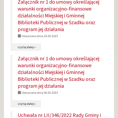
Załącznik nr 1 do umowy określającej
Uchwała
warunki organizacyjno-finansowe
Nr
działalności Miejskiej i Gminnej
LXVIII/438/2023
Biblioteki Publicznej w Szadku oraz
Rady
program jej działania
Gminy
Utworzono dnia 26.05.2023
i
na
czytaj dalej »
Miasta
temat:
Szadek
Załącznik nr 1 do umowy określającej
Załącznik
warunki organizacyjno-finansowe
z
nr
działalności Miejskiej i Gminnej
dnia
1
Biblioteki Publicznej w Szadku oraz
31
do
program jej działania
maja
umowy
Utworzono dnia 06.03.2023
2023
określającej
roku
na
czytaj dalej »
warunki
temat:
organizacyjno-
Uchwała nr LII/346/2022 Rady Gminy i