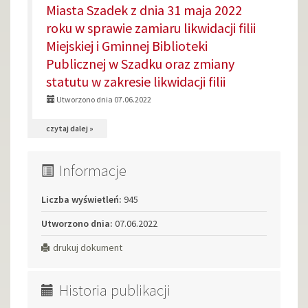
Załącznik
Miasta Szadek z dnia 31 maja 2022
finansowe
nr
roku w sprawie zamiaru likwidacji filii
działalności
1
Miejskiej i Gminnej Biblioteki
Miejskiej
do
Publicznej w Szadku oraz zmiany
i
umowy
statutu w zakresie likwidacji filii
Gminnej
określającej
Utworzono dnia 07.06.2022
Biblioteki
warunki
Publicznej
na
czytaj dalej »
organizacyjno-
w
temat:
finansowe
Szadku
Informacje
Uchwała
działalności
oraz
nr
Miejskiej
Liczba wyświetleń:
945
program
LII/346/2022
i
jej
Utworzono dnia:
07.06.2022
Rady
Gminnej
działania
Gminy
drukuj dokument
Biblioteki
i
Publicznej
Miasta
Historia publikacji
w
Szadek