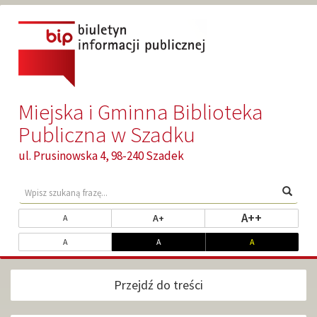
Przejdź
Przejdź
do
do
głównej
wyszukiwarki
treści
Miejska i Gminna Biblioteka
Publiczna w Szadku
ul. Prusinowska 4, 98-240 Szadek
Wyszukaj
Wpisz
Wyszu
treści
szukaną
w
frazę...
Zmień
ustaw najw
A++
ustaw powiększony rozmiar tekst
ustaw standardowy rozmiar tekstu
A+
A
serwisie
rozmiar
Dopasuj
ustaw kontrast standardowy
ustaw kontrast biały na czarnym
ustaw kontrast ż
A
A
A
czcionki
kontrast
Przejdź do treści